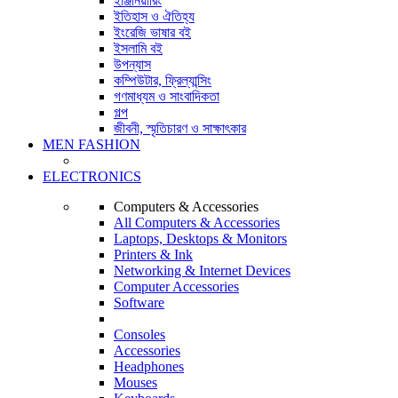
ইঞ্জিনিয়ারিং
ইতিহাস ও ঐতিহ্য
ইংরেজি ভাষার বই
ইসলামি বই
উপন্যাস
কম্পিউটার, ফ্রিল্যান্সিং
গণমাধ্যম ও সাংবাদিকতা
গল্প
জীবনী, স্মৃতিচারণ ও সাক্ষাৎকার
MEN FASHION
ELECTRONICS
Computers & Accessories
All Computers & Accessories
Laptops, Desktops & Monitors
Printers & Ink
Networking & Internet Devices
Computer Accessories
Software
Consoles
Accessories
Headphones
Mouses