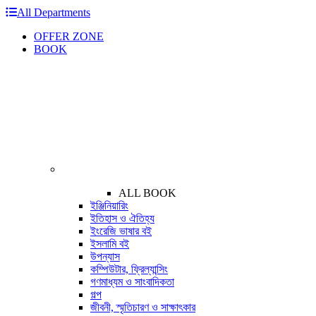
All Departments
OFFER ZONE
BOOK
ALL BOOK
ইঞ্জিনিয়ারিং
ইতিহাস ও ঐতিহ্য
ইংরেজি ভাষার বই
ইসলামি বই
উপন্যাস
কম্পিউটার, ফ্রিল্যান্সিং
গণমাধ্যম ও সাংবাদিকতা
গল্প
জীবনী, স্মৃতিচারণ ও সাক্ষাৎকার