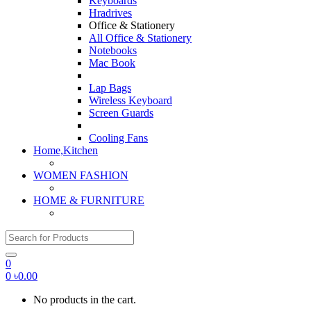
Keyboards
Hradrives
Office & Stationery
All Office & Stationery
Notebooks
Mac Book
Lap Bags
Wireless Keyboard
Screen Guards
Cooling Fans
Home,Kitchen
WOMEN FASHION
HOME & FURNITURE
Search for:
0
0
৳
0.00
No products in the cart.