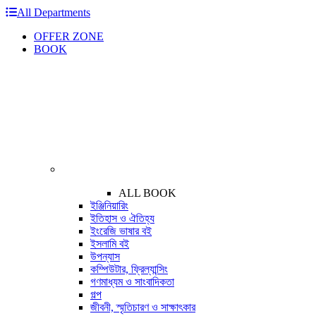
All Departments
OFFER ZONE
BOOK
ALL BOOK
ইঞ্জিনিয়ারিং
ইতিহাস ও ঐতিহ্য
ইংরেজি ভাষার বই
ইসলামি বই
উপন্যাস
কম্পিউটার, ফ্রিল্যান্সিং
গণমাধ্যম ও সাংবাদিকতা
গল্প
জীবনী, স্মৃতিচারণ ও সাক্ষাৎকার