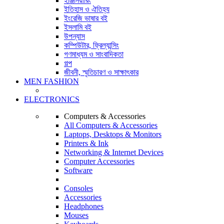
ইঞ্জিনিয়ারিং
ইতিহাস ও ঐতিহ্য
ইংরেজি ভাষার বই
ইসলামি বই
উপন্যাস
কম্পিউটার, ফ্রিল্যান্সিং
গণমাধ্যম ও সাংবাদিকতা
গল্প
জীবনী, স্মৃতিচারণ ও সাক্ষাৎকার
MEN FASHION
ELECTRONICS
Computers & Accessories
All Computers & Accessories
Laptops, Desktops & Monitors
Printers & Ink
Networking & Internet Devices
Computer Accessories
Software
Consoles
Accessories
Headphones
Mouses