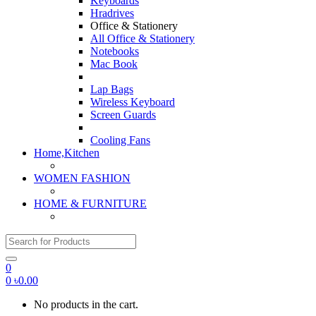
Keyboards
Hradrives
Office & Stationery
All Office & Stationery
Notebooks
Mac Book
Lap Bags
Wireless Keyboard
Screen Guards
Cooling Fans
Home,Kitchen
WOMEN FASHION
HOME & FURNITURE
Search for:
0
0
৳
0.00
No products in the cart.