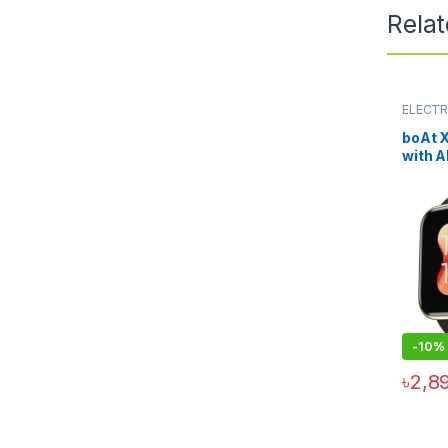
Rela
ELECT
boAt 
with A
HD Dis
Watch
Monito
Monito
Modes,
ATM &
Batter
-
10%
৳
2,8