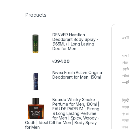
Products
DENVER Hamilton
একটি 
Deodorant Body Spray -
(165ML) | Long Lasting
Deo for Men
বেশ 
৳
394.00
গেছে
একটি
Nivea Fresh Active Original
খোঁজ
Deodorant for Men, 150ml
—রশী
Beardo Whisky Smoke
দ্বিত
Perfume for Men, 100ml |
উপন্
EAU DE PARFUM | Strong
& Long Lasting Perfume
প্রক
for Men | Spicy, Woody -
আজাদ
Oudh | Ideal Gift for Men | Body Spray
তখন 
for Men