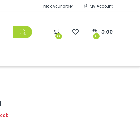
Track your order
My Account
৳
0.00
0
0
া
tock