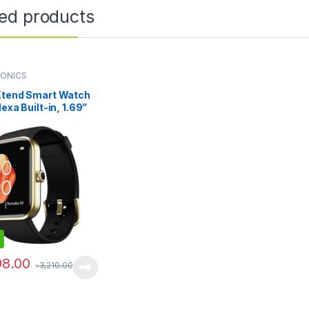
ted products
RONICS
Xtend Smart Watch
lexa Built-in, 1.69”
play, Multiple
 Faces, Stress
r, Heart & SpO2
ring, 14 Sports
 Sleep Monitor, 5
 7 Days
y(Pitch Black)
98.00
৳
3,210.00