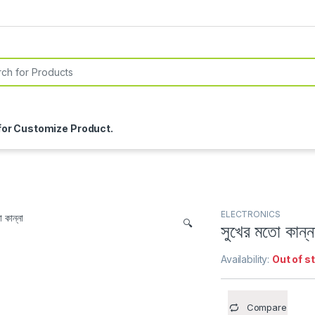
or:
for Customize Product.
ELECTRONICS
🔍
সুখের মতো কান্ন
Availability:
Out of s
Compare