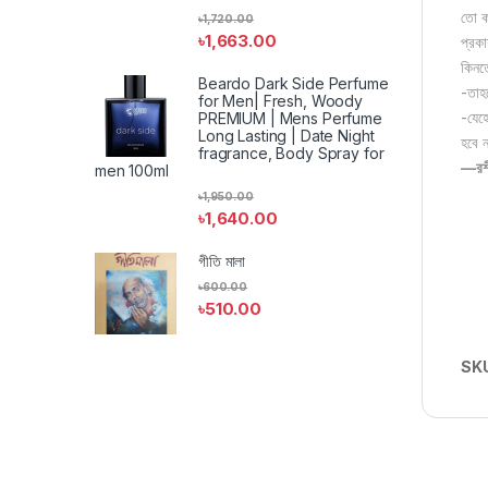
তো ক
৳
1,720.00
৳
1,663.00
প্রক
কিনত
Beardo Dark Side Perfume
-তাহ
for Men| Fresh, Woody
-যেহ
PREMIUM | Mens Perfume
Long Lasting | Date Night
হবে 
fragrance, Body Spray for
—রশী
men 100ml
৳
1,950.00
৳
1,640.00
গীতি মালা
৳
600.00
৳
510.00
SK