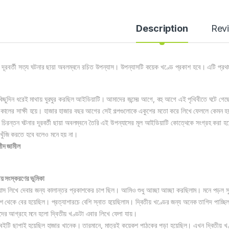
Description
Rev
দূরবর্তী সত্য ঘটনার ছায়া অবলম্বনে রচিত উপন্যাস। উপন্যাসটি কয়েক খণ্ডে প্রকাশ হবে। এটি প্রথম 
কিছুদিন ধরেই মাথায় ঘুরঘুর করছিল আইডিয়াটি। আমাদের জন্মের আগে, বহু আগে এই পৃথিবীতে ঘটে গেছ
 কালের সাক্ষী হয়ে। হাজার হাজার বছর আগের সেই গল্পগুলোকে একুশের মতো করে লিখে ফেললে কেমন হ
 চিরন্তন ঘটনার দূরবর্তী ছায়া অবলম্বনে তৈরি এই উপন্যাসের মূল আইডিয়াটি কোত্থেকে সংগ্রহ করা
াখুঁজি করতে হবে বলেও মনে হয় না।
দ জামীল
ীয় সংস্করণের ভূমিকা
যাস লিখে দেবার জন্য কালান্তর প্রকাশকের চাপ ছিল। আমিও শুধু আচ্ছা আচ্ছা করছিলাম। মনে পড়ল 
াশ থেকে বের হয়েছিল। প্রত্যাশারচে বেশি স্নাত হয়েছিলাম। দ্বিতীয় খণ্ডের জন্য অনেক তাগিদ পাচ
ের আগ্রহে মনে হলো দ্বিতীয় খণ্ডটা এবার লিখে ফেলা যায়।
বইটি ছাপাই হয়েছিল হাজার খানেক। তারমানে, মাত্রই কয়েকশ পাঠকের পড়া হয়েছিল। এখন দ্বিতীয় খণ্