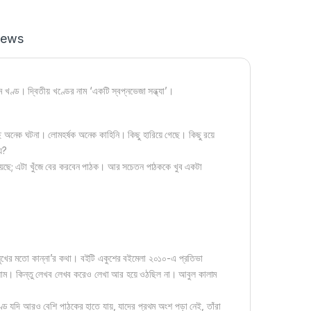
iews
খণ্ড। দ্বিতীয় খণ্ডের নাম ‘একটি স্বপ্নভেজা সন্ধ্যা’।
ে অনেক ঘটনা। লোমহর্ষক অনেক কাহিনি। কিছু হারিয়ে গেছে। কিছু রয়ে
য়?
 হয়েছে; এটা খুঁজে বের করবেন পাঠক। আর সচেতন পাঠককে খুব একটা
সুখের মতো কান্না’র কথা। বইটি একুশের বইমেলা ২০১০-এ প্রতিভা
্ছিলাম। কিন্তু লেখব লেখব করেও লেখা আর হয়ে ওঠছিল না। আবুল কালাম
ড যদি আরও বেশি পাঠকের হাতে যায়, যাদের প্রথম অংশ পড়া নেই, তাঁরা