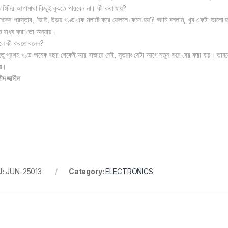
াহিনির আগামাথা কিছুই বুঝতে পারবেন না। কী করা যায়?
াশকের প্রস্তাব, ‘ভাই, উভয় খণ্ড এক মলাটে করে ফেললে কেমন হয়’? আমি বললাম, খুব একটা ভালো হয়
ে বাধ্য করা তো অন্যায়।
লে কী করতে বলেন?
েতু প্রথম খণ্ড অনেক বছর থেকেই আর বাজারে নেই, সুতরাং সেটা আগে নতুন করে বের করা যায়। তাহ
না।
দ জামীল
U:
JUN-25013
Category:
ELECTRONICS