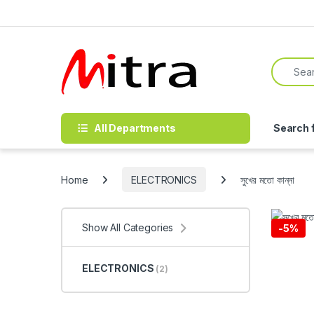
Skip to navigation
Skip to content
Search f
All Departments
Search 
Home
ELECTRONICS
সুখের মতো কান্না
Show All Categories
-
5%
ELECTRONICS
(2)