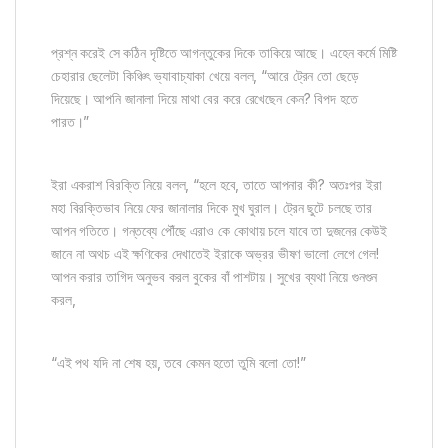
প্রশ্ন করেই সে কঠিন দৃষ্টিতে আগন্তুকের দিকে তাকিয়ে আছে। এহেন কর্মে মিষ্টি
চেহারার ছেলেটা কিঞ্চিৎ ভ্যাবাচ্যাকা খেয়ে বলল, “আরে ট্রেন তো ছেড়ে
দিয়েছে। আপনি জানালা দিয়ে মাথা বের করে রেখেছেন কেন? বিপদ হতে
পারত।”
ইরা একরাশ বিরক্তি নিয়ে বলল, “হলে হবে, তাতে আপনার কী? অতঃপর ইরা
মহা বিরক্তিভাব নিয়ে ফের জানালার দিকে মুখ ঘুরাল। ট্রেন ছুটে চলছে তার
আপন গতিতে। গন্তব্যে পৌঁছে এরাও কে কোথায় চলে যাবে তা দুজনের কেউই
জানে না অথচ এই ক্ষণিকের দেখাতেই ইরাকে অভ্রর ভীষণ ভালো লেগে গেল!
আপন করার তাগিদ অনুভব করল বুকের বাঁ পাশটায়। সুখের ব্যথা নিয়ে গুনগুন
করল,
“এই পথ যদি না শেষ হয়, তবে কেমন হতো তুমি বলো তো!”