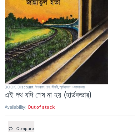
BOOK
,
Discount
,
উপন্যাস
,
গল্প
,
জীবনী, স্মৃতিচারণ ও সাক্ষাৎকার
এই পথ যদি শেষ না হয় (হার্ডকভার)
Availability:
Out of stock
Compare