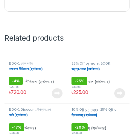
Related products
BOOK
,
লোক সংগীত
25% Off or more
,
BOOK
,
Discount
,
উপন্যাস
রাধারমণ গীতিমালা (হার্ডকভার)
অদৃশ্য দেয়াল (হার্ডকভার)
-
4%
-
25%
৳
750.00
৳
300.00
৳
720.00
৳
225.00
BOOK
,
Discount
,
উপন্যাস
,
গল্প
10% Off or more
,
25% Off or
more
,
BOOK
,
Discount
,
উপন্যাস
শর্বর (হার্ডকভার)
প্রিয়তমেষু (হার্ডকভার)
-
17%
-
20%
৳
300.00
৳
200.00