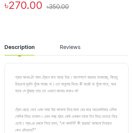
৳
270.00
৳
350.00
Description
Reviews
প্রায় আধঘণ্টা যাবৎ ট্রেনে বসে আছে ইরা। আশেপাশে বারবার তাকাচ্ছে, কিন্তু
চিরচেনা মুখটা খুঁজে পাচ্ছে না। এত মানুষের ভিড়ে কী করেই বা খুঁজে পাবে, আর
যাকে সে খুঁজছে তার তো এখানে আসার কথাও না!
ট্রেন ছেড়ে দেবে এমন সময় ইরা জানালা দিয়ে মাথা বের করে আরেকটাবার এদিক
সেদিক ফিরে তাকাল। এমন সময় হঠাৎ কেউ একজন তাকে টান দিয়ে ভেতরে নিয়ে
এলো। প্রচণ্ড চমকে গিয়ে বলল, “কে আপনি? কী হয়েছে! আমাকে টানছেন
কেন এইভাবে?”