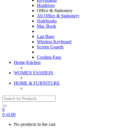
Keyboards
Hradrives
Office & Stationery
All Office & Stationery
Notebooks
Mac Book
Lap Bags
Wireless Keyboard
Screen Guards
Cooling Fans
Home,Kitchen
WOMEN FASHION
HOME & FURNITURE
Search for:
0
0
৳
0.00
No products in the cart.