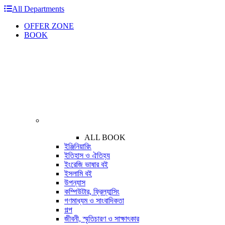
All Departments
OFFER ZONE
BOOK
ALL BOOK
ইঞ্জিনিয়ারিং
ইতিহাস ও ঐতিহ্য
ইংরেজি ভাষার বই
ইসলামি বই
উপন্যাস
কম্পিউটার, ফ্রিল্যান্সিং
গণমাধ্যম ও সাংবাদিকতা
গল্প
জীবনী, স্মৃতিচারণ ও সাক্ষাৎকার