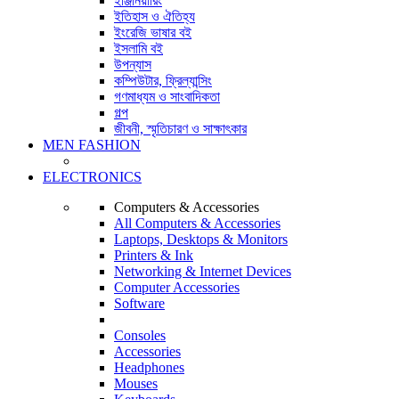
ইঞ্জিনিয়ারিং
ইতিহাস ও ঐতিহ্য
ইংরেজি ভাষার বই
ইসলামি বই
উপন্যাস
কম্পিউটার, ফ্রিল্যান্সিং
গণমাধ্যম ও সাংবাদিকতা
গল্প
জীবনী, স্মৃতিচারণ ও সাক্ষাৎকার
MEN FASHION
ELECTRONICS
Computers & Accessories
All Computers & Accessories
Laptops, Desktops & Monitors
Printers & Ink
Networking & Internet Devices
Computer Accessories
Software
Consoles
Accessories
Headphones
Mouses