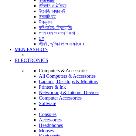
ইঞ্জিনিয়ারিং
ইতিহাস ও ঐতিহ্য
ইংরেজি ভাষার বই
ইসলামি বই
উপন্যাস
কম্পিউটার, ফ্রিল্যান্সিং
গণমাধ্যম ও সাংবাদিকতা
গল্প
জীবনী, স্মৃতিচারণ ও সাক্ষাৎকার
MEN FASHION
ELECTRONICS
Computers & Accessories
All Computers & Accessories
Laptops, Desktops & Monitors
Printers & Ink
Networking & Internet Devices
Computer Accessories
Software
Consoles
Accessories
Headphones
Mouses