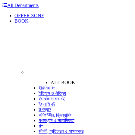
All Departments
OFFER ZONE
BOOK
ALL BOOK
ইঞ্জিনিয়ারিং
ইতিহাস ও ঐতিহ্য
ইংরেজি ভাষার বই
ইসলামি বই
উপন্যাস
কম্পিউটার, ফ্রিল্যান্সিং
গণমাধ্যম ও সাংবাদিকতা
গল্প
জীবনী, স্মৃতিচারণ ও সাক্ষাৎকার