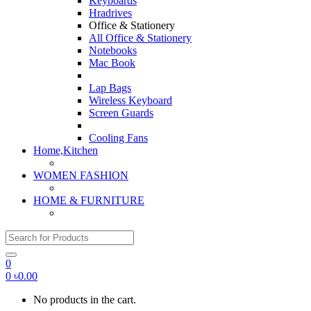
Keyboards
Hradrives
Office & Stationery
All Office & Stationery
Notebooks
Mac Book
Lap Bags
Wireless Keyboard
Screen Guards
Cooling Fans
Home,Kitchen
WOMEN FASHION
HOME & FURNITURE
Search for:
0
0
৳
0.00
No products in the cart.