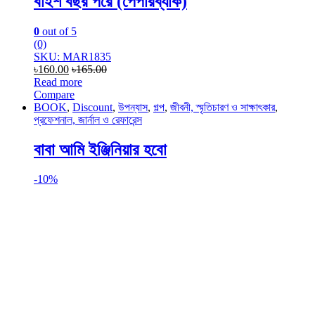
বাইশ বছর পরে (পেপারব্যাক)
0
out of 5
(0)
SKU: MAR1835
৳
160.00
৳
165.00
Read more
Compare
BOOK
,
Discount
,
উপন্যাস
,
গল্প
,
জীবনী, স্মৃতিচারণ ও সাক্ষাৎকার
,
প্রফেশনাল, জার্নাল ও রেফারেন্স
বাবা আমি ইঞ্জিনিয়ার হবো
-
10%