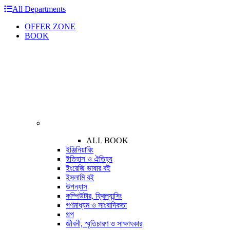
All Departments
OFFER ZONE
BOOK
ALL BOOK
ইঞ্জিনিয়ারিং
ইতিহাস ও ঐতিহ্য
ইংরেজি ভাষার বই
ইসলামি বই
উপন্যাস
কম্পিউটার, ফ্রিল্যান্সিং
গণমাধ্যম ও সাংবাদিকতা
গল্প
জীবনী, স্মৃতিচারণ ও সাক্ষাৎকার