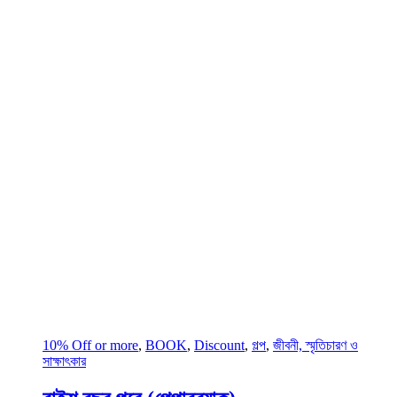
10% Off or more
,
BOOK
,
Discount
,
গল্প
,
জীবনী, স্মৃতিচারণ ও
সাক্ষাৎকার