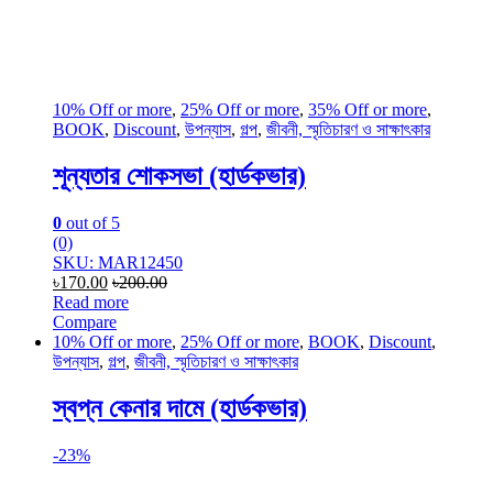
10% Off or more
,
25% Off or more
,
35% Off or more
,
BOOK
,
Discount
,
উপন্যাস
,
গল্প
,
জীবনী, স্মৃতিচারণ ও সাক্ষাৎকার
শূন্যতার শোকসভা (হার্ডকভার)
0
out of 5
(0)
SKU: MAR12450
৳
170.00
৳
200.00
Read more
Compare
10% Off or more
,
25% Off or more
,
BOOK
,
Discount
,
উপন্যাস
,
গল্প
,
জীবনী, স্মৃতিচারণ ও সাক্ষাৎকার
স্বপ্ন কেনার দামে (হার্ডকভার)
-
23%