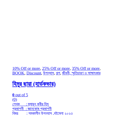
10% Off or more
,
25% Off or more
,
35% Off or more
,
BOOK
,
Discount
,
উপন্যাস
,
গল্প
,
জীবনী, স্মৃতিচারণ ও সাক্ষাৎকার
হিমুর ছায়া (হার্ডকভার)
0
out of 5
(0)
লেখক : হুমায়ূন কবীর হিমু
প্রকাশনী : জ্ঞানকোষ প্রকাশনী
বিষয় : সমকালীন উপন্যাস ,বইমেলা ২০২৩