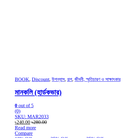
BOOK
,
Discount
,
উপন্যাস
,
গল্প
,
জীবনী, স্মৃতিচারণ ও সাক্ষাৎকার
মানকলি (হার্ডকভার)
0
out of 5
(0)
SKU: MAR2033
৳
240.00
৳
280.00
Read more
Compare