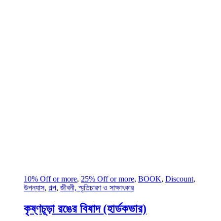
10% Off or more
,
25% Off or more
,
BOOK
,
Discount
,
উপন্যাস
,
গল্প
,
জীবনী, স্মৃতিচারণ ও সাক্ষাৎকার
কৃষ্ণচূড়া রঙের বিষাদ (হার্ডকভার)