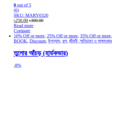
0
out of 5
(0)
SKU: MARY0320
৳
250.00
৳
300.00
Read more
Compare
10% Off or more
,
25% Off or more
,
35% Off or more
,
BOOK
,
Discount
,
উপন্যাস
,
গল্প
,
জীবনী, স্মৃতিচারণ ও সাক্ষাৎকার
তুলোর আঁচড় (হার্ডকভার)
-
8%