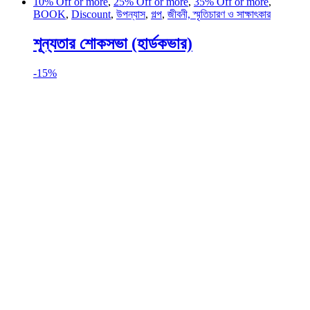
10% Off or more
,
25% Off or more
,
35% Off or more
,
BOOK
,
Discount
,
উপন্যাস
,
গল্প
,
জীবনী, স্মৃতিচারণ ও সাক্ষাৎকার
শূন্যতার শোকসভা (হার্ডকভার)
-
15%