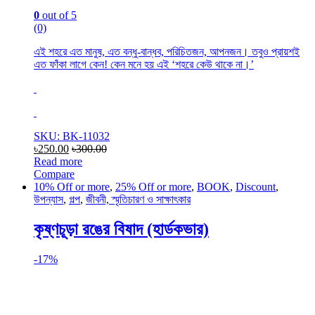
0
out of 5
(0)
এই শহরে এত মানুষ, এত বন্ধু-বান্ধব, পরিচিতজন, আপনজন। তবুও প্রায়শই
এত ফাঁকা লাগে কেন! কেন মনে হয় এই ‘শহরে কেউ থাকে না।’
SKU: BK-11032
৳
250.00
৳
300.00
Read more
Compare
10% Off or more
,
25% Off or more
,
BOOK
,
Discount
,
উপন্যাস
,
গল্প
,
জীবনী, স্মৃতিচারণ ও সাক্ষাৎকার
কৃষ্ণচূড়া রঙের বিষাদ (হার্ডকভার)
-
17%