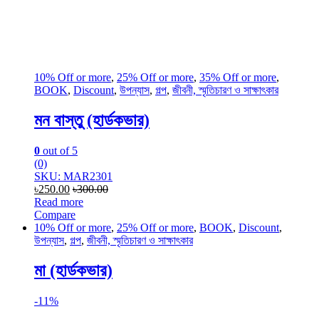
10% Off or more
,
25% Off or more
,
35% Off or more
,
BOOK
,
Discount
,
উপন্যাস
,
গল্প
,
জীবনী, স্মৃতিচারণ ও সাক্ষাৎকার
মন বাস্তু (হার্ডকভার)
0
out of 5
(0)
SKU: MAR2301
৳
250.00
৳
300.00
Read more
Compare
10% Off or more
,
25% Off or more
,
BOOK
,
Discount
,
উপন্যাস
,
গল্প
,
জীবনী, স্মৃতিচারণ ও সাক্ষাৎকার
মা (হার্ডকভার)
-
11%