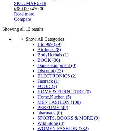
SKU: MAR6718
৳
380.00
৳
450.00
Read more
Compare
Showing all 13 results
Show All Categories
1 to 999
(29)
Airdopes
(8)
BodyHerbals
(1)
BOOK
(36)
Dance equipment
(0)
Discount
(77)
ELECTRONICS
(2)
Fastrack
(1)
FOOD
(3)
HOME & FURNITURE
(0)
Home,Kitchen
(5)
MEN FASHION
(108)
PERFUME
(49)
pharmacy
(0)
SPORTS, BOOKS & MORE
(0)
Wild Stone
(3)
WOMEN FASHION
(332)