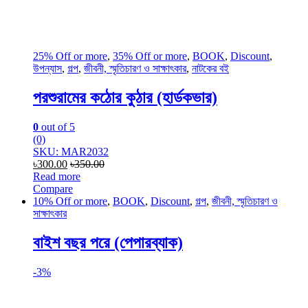
25% Off or more
,
35% Off or more
,
BOOK
,
Discount
,
উপন্যাস
,
গল্প
,
জীবনী, স্মৃতিচারণ ও সাক্ষাৎকার
,
নাটকের বই
পরশুরামের কঠোর কুঠার (হার্ডকভার)
0
out of 5
(0)
SKU: MAR2032
৳
300.00
৳
350.00
Read more
Compare
10% Off or more
,
BOOK
,
Discount
,
গল্প
,
জীবনী, স্মৃতিচারণ ও
সাক্ষাৎকার
বাইশ বছর পরে (পেপারব্যাক)
-
3%