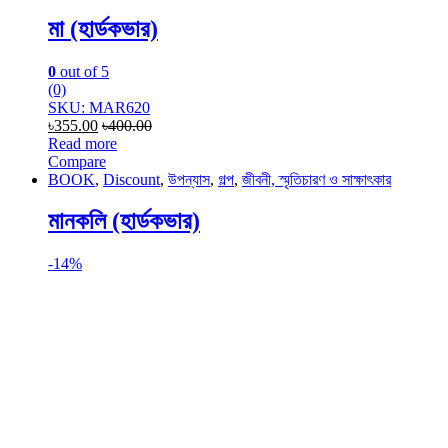
মা (হার্ডকভার)
0
out of 5
(0)
SKU: MAR620
৳
355.00
৳
400.00
Read more
Compare
BOOK
,
Discount
,
উপন্যাস
,
গল্প
,
জীবনী, স্মৃতিচারণ ও সাক্ষাৎকার
মানকলি (হার্ডকভার)
-
14%