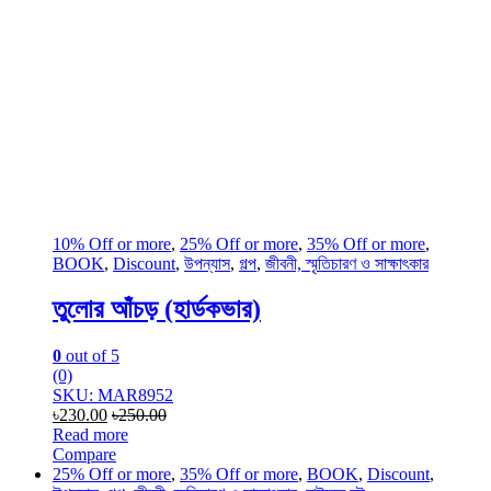
10% Off or more
,
25% Off or more
,
35% Off or more
,
BOOK
,
Discount
,
উপন্যাস
,
গল্প
,
জীবনী, স্মৃতিচারণ ও সাক্ষাৎকার
তুলোর আঁচড় (হার্ডকভার)
0
out of 5
(0)
SKU: MAR8952
৳
230.00
৳
250.00
Read more
Compare
25% Off or more
,
35% Off or more
,
BOOK
,
Discount
,