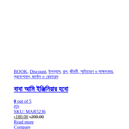
BOOK
,
Discount
,
উপন্যাস
,
গল্প
,
জীবনী, স্মৃতিচারণ ও সাক্ষাৎকার
,
প্রফেশনাল, জার্নাল ও রেফারেন্স
বাবা আমি ইঞ্জিনিয়ার হবো
0
out of 5
(0)
SKU: MAR5236
৳
180.00
৳
200.00
Read more
Compare