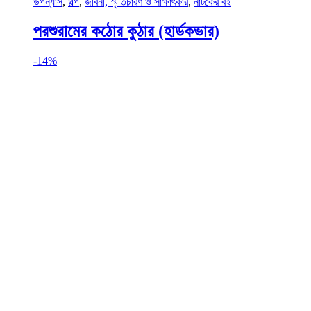
উপন্যাস
,
গল্প
,
জীবনী, স্মৃতিচারণ ও সাক্ষাৎকার
,
নাটকের বই
পরশুরামের কঠোর কুঠার (হার্ডকভার)
-
14%