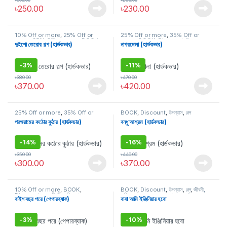
৳
250.00
৳
230.00
10% Off or more
,
25% Off or
25% Off or more
,
35% Off or
more
,
35% Off or more
,
BOOK
,
more
,
BOOK
,
Discount
,
উপন্যাস
,
গল্প
দুইশো তেরোর গল্প (হার্ডকভার)
নাগরদোলা (হার্ডকভার)
Discount
,
উপন্যাস
,
গল্প
-
3%
-
11%
৳
380.00
৳
470.00
৳
370.00
৳
420.00
25% Off or more
,
35% Off or
BOOK
,
Discount
,
উপন্যাস
,
গল্প
more
,
BOOK
,
Discount
,
উপন্যাস
,
গল্প
,
পরশুরামের কঠোর কুঠার (হার্ডকভার)
বন্ধু আশ্রম (হার্ডকভার)
জীবনী, স্মৃতিচারণ ও সাক্ষাৎকার
,
নাটকের বই
-
14%
-
16%
৳
350.00
৳
440.00
৳
300.00
৳
370.00
10% Off or more
,
BOOK
,
BOOK
,
Discount
,
উপন্যাস
,
গল্প
,
জীবনী,
Discount
,
গল্প
,
জীবনী, স্মৃতিচারণ ও সাক্ষাৎকার
স্মৃতিচারণ ও সাক্ষাৎকার
,
প্রফেশনাল, জার্নাল ও
বাইশ বছর পরে (পেপারব্যাক)
বাবা আমি ইঞ্জিনিয়ার হবো
রেফারেন্স
-
3%
-
10%