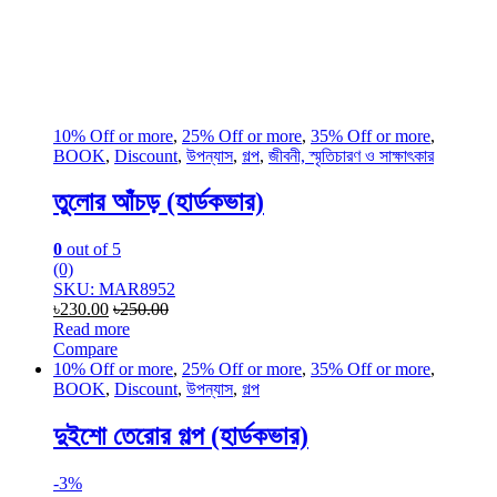
10% Off or more
,
25% Off or more
,
35% Off or more
,
BOOK
,
Discount
,
উপন্যাস
,
গল্প
,
জীবনী, স্মৃতিচারণ ও সাক্ষাৎকার
তুলোর আঁচড় (হার্ডকভার)
0
out of 5
(0)
SKU: MAR8952
৳
230.00
৳
250.00
Read more
Compare
10% Off or more
,
25% Off or more
,
35% Off or more
,
BOOK
,
Discount
,
উপন্যাস
,
গল্প
দুইশো তেরোর গল্প (হার্ডকভার)
-
3%