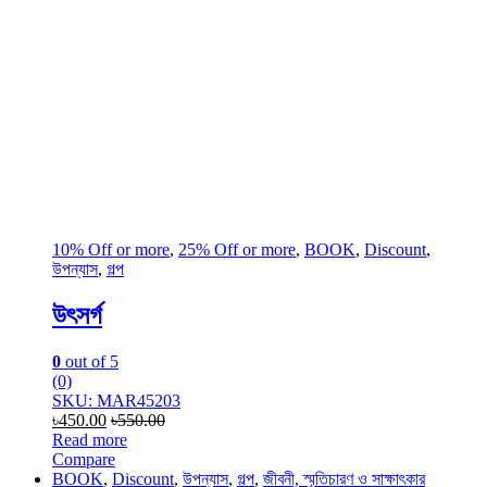
10% Off or more
,
25% Off or more
,
BOOK
,
Discount
,
উপন্যাস
,
গল্প
উৎসর্গ
0
out of 5
(0)
SKU: MAR45203
৳
450.00
৳
550.00
Read more
Compare
BOOK
,
Discount
,
উপন্যাস
,
গল্প
,
জীবনী, স্মৃতিচারণ ও সাক্ষাৎকার