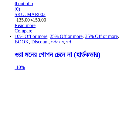
0
out of 5
(0)
SKU: MAR002
৳
135.00
৳
150.00
Read more
Compare
10% Off or more
,
25% Off or more
,
35% Off or more
,
BOOK
,
Discount
,
উপন্যাস
,
গল্প
ওরা মনের গোপন চেনে না (হার্ডকভার)
-
10%