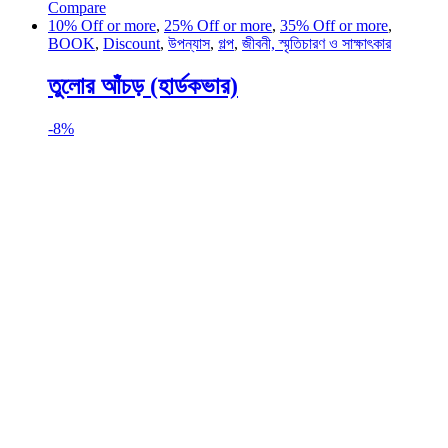
Compare
10% Off or more
,
25% Off or more
,
35% Off or more
,
BOOK
,
Discount
,
উপন্যাস
,
গল্প
,
জীবনী, স্মৃতিচারণ ও সাক্ষাৎকার
তুলোর আঁচড় (হার্ডকভার)
-
8%