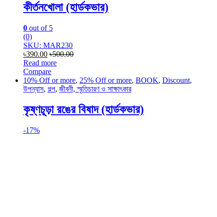
কীর্তনখোলা (হার্ডকভার)
0
out of 5
(0)
SKU: MAR230
৳
390.00
৳
500.00
Read more
Compare
10% Off or more
,
25% Off or more
,
BOOK
,
Discount
,
উপন্যাস
,
গল্প
,
জীবনী, স্মৃতিচারণ ও সাক্ষাৎকার
কৃষ্ণচূড়া রঙের বিষাদ (হার্ডকভার)
-
17%