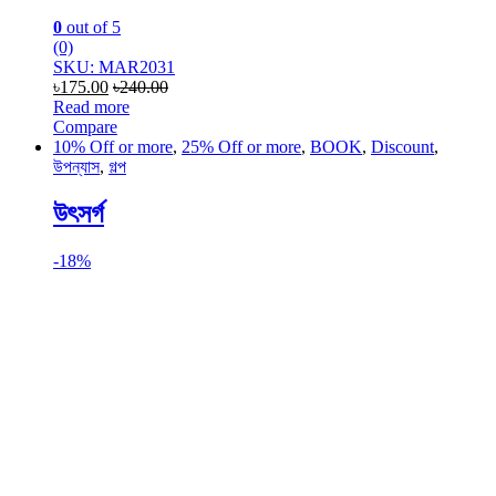
0
out of 5
(0)
SKU: MAR2031
৳
175.00
৳
240.00
Read more
Compare
10% Off or more
,
25% Off or more
,
BOOK
,
Discount
,
উপন্যাস
,
গল্প
উৎসর্গ
-
18%