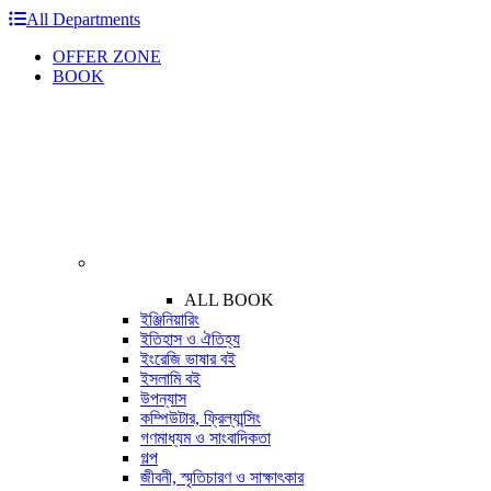
All Departments
OFFER ZONE
BOOK
ALL BOOK
ইঞ্জিনিয়ারিং
ইতিহাস ও ঐতিহ্য
ইংরেজি ভাষার বই
ইসলামি বই
উপন্যাস
কম্পিউটার, ফ্রিল্যান্সিং
গণমাধ্যম ও সাংবাদিকতা
গল্প
জীবনী, স্মৃতিচারণ ও সাক্ষাৎকার