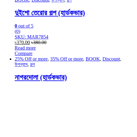
দুইশো তেরোর গল্প (হার্ডকভার)
0
out of 5
(0)
SKU: MAR7854
৳
370.00
৳
380.00
Read more
Compare
25% Off or more
,
35% Off or more
,
BOOK
,
Discount
,
উপন্যাস
,
গল্প
নাগরদোলা (হার্ডকভার)