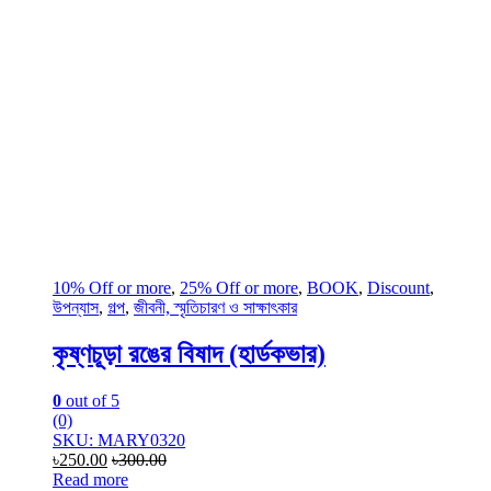
10% Off or more
,
25% Off or more
,
BOOK
,
Discount
,
উপন্যাস
,
গল্প
,
জীবনী, স্মৃতিচারণ ও সাক্ষাৎকার
কৃষ্ণচূড়া রঙের বিষাদ (হার্ডকভার)
0
out of 5
(0)
SKU: MARY0320
৳
250.00
৳
300.00
Read more