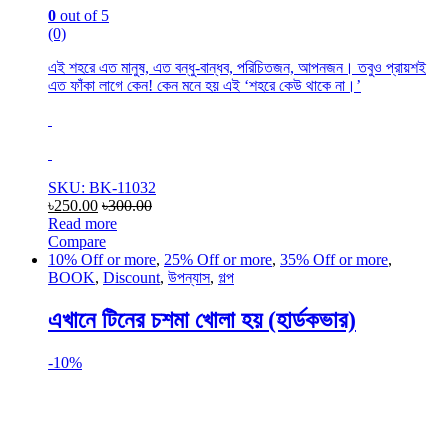
0
out of 5
(0)
এই শহরে এত মানুষ, এত বন্ধু-বান্ধব, পরিচিতজন, আপনজন। তবুও প্রায়শই
এত ফাঁকা লাগে কেন! কেন মনে হয় এই ‘শহরে কেউ থাকে না।’
SKU: BK-11032
৳
250.00
৳
300.00
Read more
Compare
10% Off or more
,
25% Off or more
,
35% Off or more
,
BOOK
,
Discount
,
উপন্যাস
,
গল্প
এখানে টিনের চশমা খোলা হয় (হার্ডকভার)
-
10%